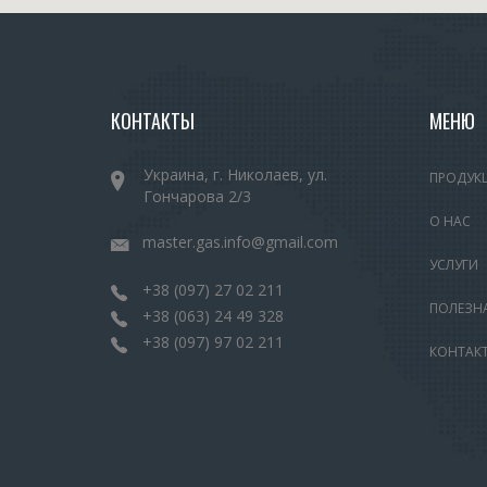
КОНТАКТЫ
МЕНЮ
Украина, г. Николаев, ул.
ПРОДУК
Гончарова 2/3
О НАС
master.gas.info@gmail.com
УСЛУГИ
+38 (097) 27 02 211
ПОЛЕЗН
+38 (063) 24 49 328
+38 (097) 97 02 211
КОНТАК