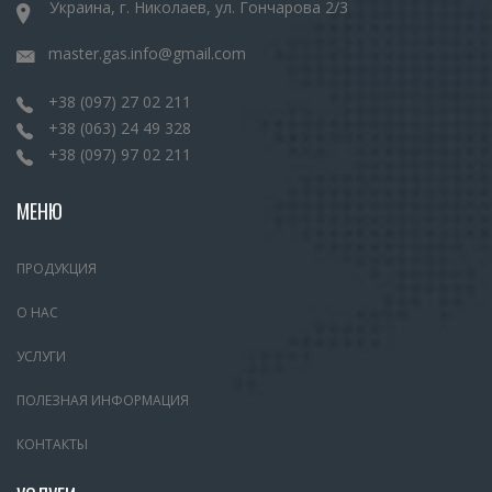
Украина, г. Николаев, ул. Гончарова 2/3
УСТАНОВКА ГБО НА FORD MUSTANG
master.gas.info@gmail.com
УСТАНОВКА ГБО НА JEEP
+38 (097) 27 02 211
+38 (063) 24 49 328
УСТАНОВКА ГБО НА INFINITI QX5.6
+38 (097) 97 02 211
МЕНЮ
УСТАНОВКА ГБО НА АВТО TOYOTA SEQUOIA
ПРОДУКЦИЯ
УСТАНОВКА ГБО НА HYUNDAI IX35
О НАС
УСТАНОВКА ГБО НА ЗИЛ
УСЛУГИ
ПОЛЕЗНАЯ ИНФОРМАЦИЯ
УСТАНОВКА ГБО НА LEXUS LX570
КОНТАКТЫ