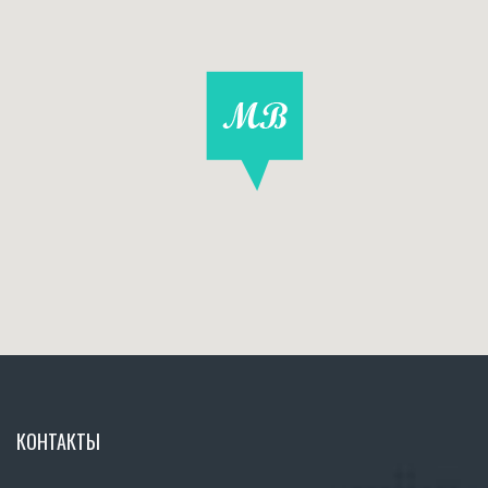
УСТАНОВКА ЦИЛИНДРИЧЕСКОГО БАЛЛОНА В
БАГАЖНОМ ОТДЕЛЕНИИ
УСТАНОВКА ЭЛЕКТРОННЫХ КОМПЛЕКТУЮЩИХ ГБО
В ПОДКАПОТНОЙ ЧАСТИ АВТОМОБИЛЯ
УСТАНОВКА ВАРИАТОРА УГЛА ОПЕРЕЖЕНИЯ
ЗАЖИГАНИЯ
УСТАНОВКА ГБО НА ЗИЛ
КОНТАКТЫ
УСТАНОВКА ГБО НА AUDI Q7