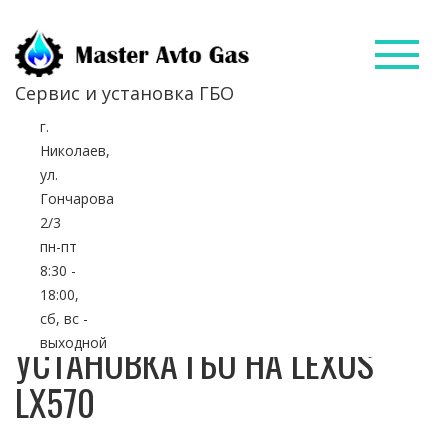
Сервис и установка ГБО
г.
Главная
Наши работы
Николаев,
ул.
Установка ГБО на LEXUS LX570
Гончарова
2/3
пн-пт
8:30 -
18:00,
УСТАНОВКА ПЕРЕКЛЮЧАТЕЛЯ ВИДА ТОПЛИВА
сб, вс -
выходной
УСТАНОВКА ГБО НА LEXUS
УСТАНОВКА БЛОКА УПРАВЛЕНИЯ "STAG"
LX570
УСТАНОВКА РЕДУКТОРА 4 ПОКОЛЕНИЯ