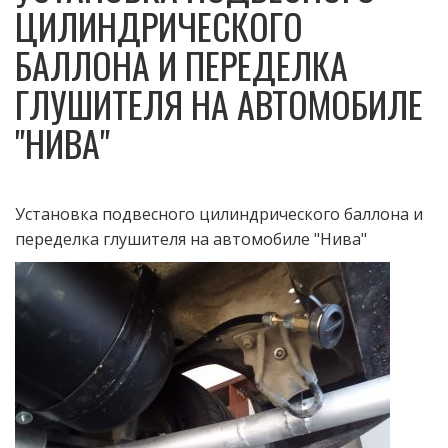
ЦИЛИНДРИЧЕСКОГО
УСТАНОВКА РЕДУКТОРА 4 ПОКОЛЕНИЯ
БАЛЛОНА И ПЕРЕДЕЛКА
ГЛУШИТЕЛЯ НА АВТОМОБИЛЕ
УСТАНОВКА ЗАПРАВОЧНОЙ И РАСХОДНОЙ ГАЗОВЫХ
"НИВА"
МАГИСТРАЛЕЙ
УСТАНОВКА ПОДВЕСНОГО ВЗУ (ВЫНОСНОГО
Установка подвесного цилиндрического баллона и
переделка глушителя на автомобиле "Нива"
ЗАПРАВОЧНОГО УСТРОЙСТВА) НА ФАРКОП
УСТАНОВКА ВЗУ (ВЫНОСНОГО ЗАПРАВОЧНОГО
УСТРОЙСТВА) В "ЛЮЧОК"
УСТАНОВКА ВЗУ (ВЫНОСНОГО ЗАПРАВОЧНОГО