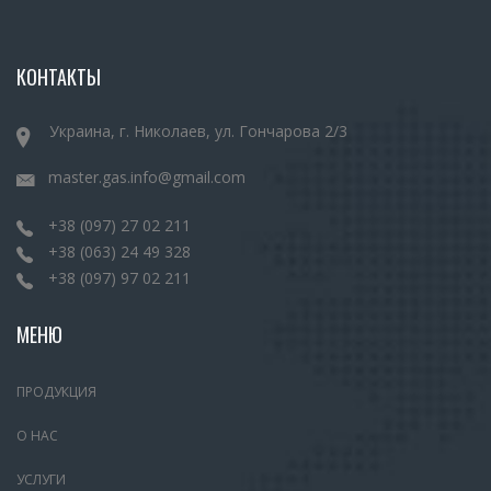
УСТАНОВКА НАРУЖНОГО ПОДВЕСНОГО
ЦИЛИНДРИЧЕСКОГО БАЛЛОНА
КОНТАКТЫ
УСТАНОВКА ЦИЛИНДРИЧЕСКОГО БАЛЛОНА В
Украина, г. Николаев, ул. Гончарова 2/3
БАГАЖНОМ ОТДЕЛЕНИИ
master.gas.info@gmail.com
+38 (097) 27 02 211
УСТАНОВКА ЭЛЕКТРОННЫХ КОМПЛЕКТУЮЩИХ ГБО
+38 (063) 24 49 328
+38 (097) 97 02 211
В ПОДКАПОТНОЙ ЧАСТИ АВТОМОБИЛЯ
МЕНЮ
УСТАНОВКА ВАРИАТОРА УГЛА ОПЕРЕЖЕНИЯ
ПРОДУКЦИЯ
ЗАЖИГАНИЯ
О НАС
УСТАНОВКА ГБО НА ЗИЛ
УСЛУГИ