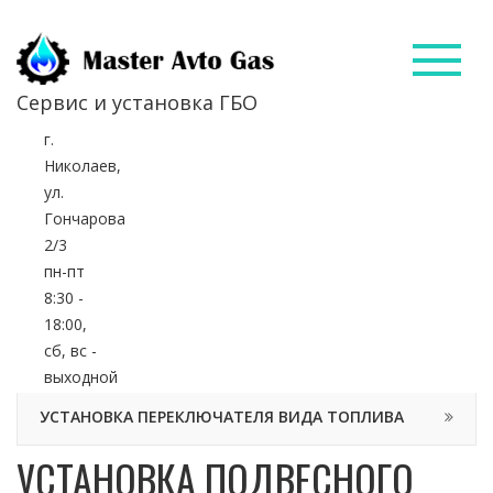
Сервис и установка ГБО
г.
Главная
Наши работы
Николаев,
ул.
Установка подвесного
цилиндрического баллона и
Гончарова
переделка глушителя на автомобиле
2/3
"Нива"
пн-пт
8:30 -
18:00,
сб, вс -
выходной
УСТАНОВКА ПЕРЕКЛЮЧАТЕЛЯ ВИДА ТОПЛИВА
УСТАНОВКА ПОДВЕСНОГО
УСТАНОВКА БЛОКА УПРАВЛЕНИЯ "STAG"